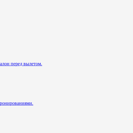
талон перед вылетом.
 бронированиями.