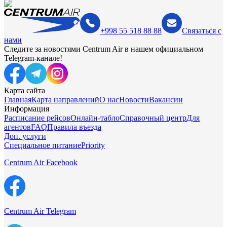
+998 55 518 88 88
Связаться с
нами
Следите за новостями Centrum Air в нашем официальном
Telegram-канале!
Карта сайта
Главная
Карта направлений
О нас
Новости
Вакансии
Информация
Расписание рейсов
Онлайн-табло
Справочный центр
Для
агентов
FAQ
Правила въезда
Доп. услуги
Специальное питание
Priority
Centrum Air Facebook
Centrum Air Telegram