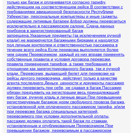
только как багаж и оплачивается согласно тарифу,
действующем на соответствующем рейсе.В соответствии с
требованиями авиационной безопасности Республики
Узбекистан, персональные компьютеры и иные гаджеты,
содержащие литиевые батареи,&nbsp;должны перевозиться
исключительно в пассажирском салоне. Сдача данных
приборов в зарегистрированный багаж
запрещена.Указанные предметы (за исключением ручной
клади) не маркируются багажными бирками и находятся
под личным контролем и ответственностью пассажира в
течение всего рейса.Если перевозка выполняется более
чем одним Перевозчиком, каждый из них вправе применять
собственные правила и условия договора перевозки,
правила применения тарифов, а также требования в
отношении как зарегистрированного багажа, так и ручной
клади. Перевозчик, выдающий билет для перевозки на
рейсы другого перевозчика, действует только в качестве
агента последнего.Деньги, ценности и документы пассажир
должен перевозить при себе, не сдавая в багаж.Пассажир
обязан предъявить на регистрации весь принадлежащий
ему багаж, ручную кладь и личные вещи.При превышении
регистрируемым багажом норм свободного провоза багажа,
установленной для оплаченного пассажиром тарифа, и/или
при перевозке багажа специальных категорий,
перевозимого при условии дополнительной оплаты,
пассажир должен оплатить такой багаж по ставкам,
установленным и опубликованным Перевозчиком.При
превышении багажом, перевозимым в пассажирском