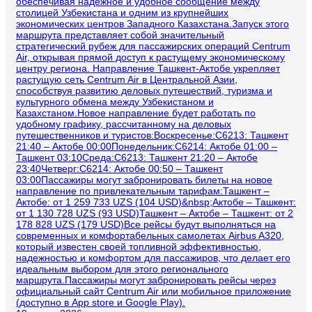
обеспечивая надежное и удобное сообщение между
столицей Узбекистана и одним из крупнейших
экономических центров Западного Казахстана.Запуск этого
маршрута представляет собой значительный
стратегический рубеж для пассажирских операций Centrum
Air, открывая прямой доступ к растущему экономическому
центру региона. Направление Ташкент-Актобе укрепляет
растущую сеть Centrum Air в Центральной Азии,
способствуя развитию деловых путешествий, туризма и
культурного обмена между Узбекистаном и
Казахстаном.Новое направление будет работать по
удобному графику, рассчитанному на деловых
путешественников и туристов:Воскресенье:C6213: Ташкент
21:40 – Актобе 00:00Понедельник:C6214: Актобе 01:00 –
Ташкент 03:10Среда:C6213: Ташкент 21:20 – Актобе
23:40Четверг:C6214: Актобе 00:50 – Ташкент
03:00Пассажиры могут забронировать билеты на новое
направление по привлекательным тарифам:Ташкент –
Актобе: от 1 259 733 UZS (104 USD)&nbsp;Актобе – Ташкент:
от 1 130 728 UZS (93 USD)Ташкент – Актобе – Ташкент: от 2
178 828 UZS (179 USD)Все рейсы будут выполняться на
современных и комфортабельных самолетах Airbus A320,
который известен своей топливной эффективностью,
надежностью и комфортом для пассажиров, что делает его
идеальным выбором для этого регионального
маршрута.Пассажиры могут забронировать рейсы через
официальный сайт Centrum Air или мобильное приложение
(доступно в App store и Google Play).