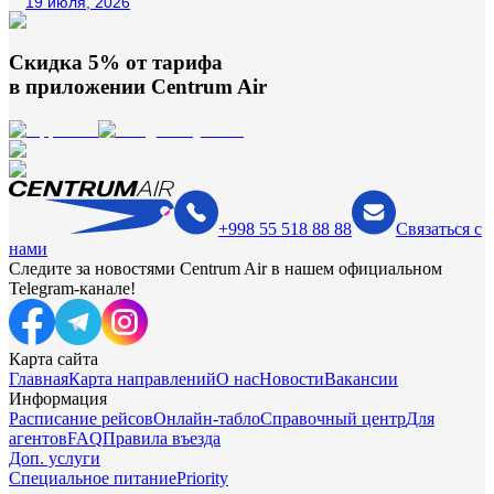
19 июля, 2026
Скидка 5% от тарифа
в приложении
Centrum Air
+998 55 518 88 88
Связаться с
нами
Следите за новостями Centrum Air в нашем официальном
Telegram-канале!
Карта сайта
Главная
Карта направлений
О нас
Новости
Вакансии
Информация
Расписание рейсов
Онлайн-табло
Справочный центр
Для
агентов
FAQ
Правила въезда
Доп. услуги
Специальное питание
Priority