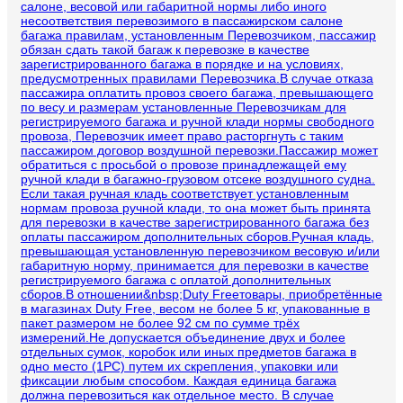
салоне, весовой или габаритной нормы либо иного
несоответствия перевозимого в пассажирском салоне
багажа правилам, установленным Перевозчиком, пассажир
обязан сдать такой багаж к перевозке в качестве
зарегистрированного багажа в порядке и на условиях,
предусмотренных правилами Перевозчика.В случае отказа
пассажира оплатить провоз своего багажа, превышающего
по весу и размерам установленные Перевозчикам для
регистрируемого багажа и ручной клади нормы свободного
провоза, Перевозчик имеет право расторгнуть с таким
пассажиром договор воздушной перевозки.Пассажир может
обратиться с просьбой о провозе принадлежащей ему
ручной клади в багажно-грузовом отсеке воздушного судна.
Если такая ручная кладь соответствует установленным
нормам провоза ручной клади, то она может быть принята
для перевозки в качестве зарегистрированного багажа без
оплаты пассажиром дополнительных сборов.Ручная кладь,
превышающая установленную перевозчиком весовую и/или
габаритную норму, принимается для перевозки в качестве
регистрируемого багажа с оплатой дополнительных
сборов.В отношении&nbsp;Duty Freeтовары, приобретённые
в магазинах Duty Free, весом не более 5 кг, упакованные в
пакет размером не более 92 см по сумме трёх
измерений.Не допускается объединение двух и более
отдельных сумок, коробок или иных предметов багажа в
одно место (1PC) путем их скрепления, упаковки или
фиксации любым способом. Каждая единица багажа
должна перевозиться как отдельное место. В случае