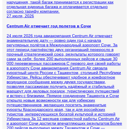
нарушения, такой багаж принимается к регистрации как
отдельная единица багажа и оплачивается отдельно
согласно тарифу компании.
27 июля, 2026
Centrum Air отмечает год полетов в Сочи
24 июля 2026 года авиакомпания Centrum Air отмечает
знаменательную дату — ровно один год с начала
регулярных полётов в Международный аэропорт Сочи. За
этот период партнёрство двух организаций переросло в
прочный стратегический союз, результаты которого говорят
сами за себя: более 200 выполненных рейсов и свыше 30
000 перевезенных пассажиров.С первого дня своей работы
в аэропорту Сочи авиакомпания Centrum Air связала
курортный центр России с Ташкентом, столицей Республики
Узбекистан. Рейсы обеспечивают удобное и комфортное
воздушное сообщение между двумя государствами,
позволяя пассажирам получить надёжный и стабильный
маршрут для деловых поездок, туристических путешествий
и встреч с близкими. Прямое соединение Ташкента и Сочи
открыло новые возможности как для узбекских
путешественников, желающих посетить знаменитые
курорты Краснодарского края, так и для российских
туристов, интересующихся богатой культурой и историей
Узбекистана.За 12 месяцев совместной работы Centrum Air
и аэропорт Сочи достигли впечатляющих результатов:Более
200 рейсов выполнено между Ташкентом и Сочи —