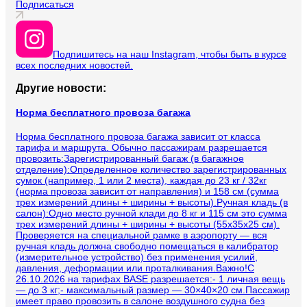
Подписаться
Подпишитесь на наш Instagram, чтобы быть в курсе
всех последних новостей.
Другие новости:
Норма бесплатного провоза багажа
Норма бесплатного провоза багажа зависит от класса
тарифа и маршрута. Обычно пассажирам разрешается
провозить:Зарегистрированный багаж (в багажное
отделение):Определенное количество зарегистрированных
сумок (например, 1 или 2 места), каждая до 23 кг / 32кг
(норма провоза зависит от направления) и 158 см (сумма
трех измерений длины + ширины + высоты).Ручная кладь (в
салон):Одно место ручной клади до 8 кг и 115 см это сумма
трех измерений длины + ширины + высоты (55х35х25 см).
Проверяется на специальной рамке в аэропорту — вся
ручная кладь должна свободно помещаться в калибратор
(измерительное устройство) без применения усилий,
давления, деформации или проталкивания.Важно!С
26.10.2026 на тарифах BASE разрешается:- 1 личная вещь
— до 3 кг;- максимальный размер — 30×40×20 см.Пассажир
имеет право провозить в салоне воздушного судна без