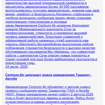
свидетельство высокой операционной надёжности и
дисциплины авиакомпании.Более 30 000 пассажиров
воспользовались услугами авиакомпании, доверив нам своё
время, комфорт и безопасность.Налажено стабильное и
удобное воздушное сообщение между двумя странами,
укрепляющее туристические и деловые
связи.Авиакомпания Centrum Air искренне благодарит
команду Международного аэропорта Сочи за
профессионализм, открытость и неизменно высокий
уровень взаимодействия. Благодаря слаженной и
эффективной работе наземных служб аэропорта нам
удалось обеспечить бесперебойное выполнение рейсов,
соблюдение стандартов безопасности и высокое качество
обслуживания пассажиров.Мы убеждены, что совместная
работа с аэропортом Сочи откроет новые горизонты и
станет основой для ещё более амбициозных результатов в
предстоящие годы.
24 июля, 2026
Centrum Air запускает новое направление Ташкент–
Актобе
Авиакомпания Centrum Air объявляет о запуске нового
прямого сообщения между Ташкентом (TAS) и Актобе
(AKX). Новое направление начнет работу 2 августа 2026
года и будет выполняться дважды в неделю. Рейсы будут
осуществляться в рамках осеннего расписания,