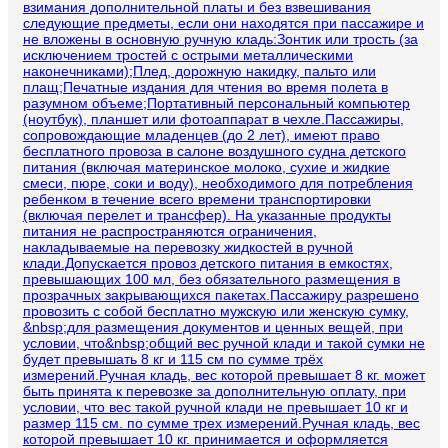
взимания дополнительной платы и без взвешивания
следующие предметы, если они находятся при пассажире и
не вложены в основную ручную кладь:Зонтик или трость (за
исключением тростей с острыми металлическими
наконечниками);Плед, дорожную накидку, пальто или
плащ;Печатные издания для чтения во время полета в
разумном объеме;Портативный персональный компьютер
(ноутбук), планшет или фотоаппарат в чехле.Пассажиры,
сопровождающие младенцев (до 2 лет), имеют право
бесплатного провоза в салоне воздушного судна детского
питания (включая материнское молоко, сухие и жидкие
смеси, пюре, соки и воду), необходимого для потребления
ребенком в течение всего времени транспортировки
(включая перелет и трансфер). На указанные продукты
питания не распространяются ограничения,
накладываемые на перевозку жидкостей в ручной
клади.Допускается провоз детского питания в емкостях,
превышающих 100 мл, без обязательного размещения в
прозрачных закрывающихся пакетах.Пассажиру разрешено
провозить с собой бесплатно мужскую или женскую сумку,
&nbsp;для размещения документов и ценных вещей, при
условии, что&nbsp;общий вес ручной клади и такой сумки не
будет превышать 8 кг и 115 см по сумме трёх
измерений.Ручная кладь, вес которой превышает 8 кг. может
быть принята к перевозке за дополнительную оплату, при
условии, что вес такой ручной клади не превышает 10 кг и
размер 115 см. по сумме трех измерений.Ручная кладь, вес
которой превышает 10 кг. принимается и оформляется