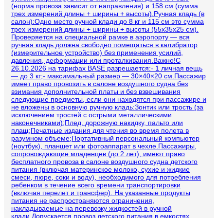
(норма провоза зависит от направления) и 158 см (сумма
трех измерений длины + ширины + высоты).Ручная кладь (в
салон):Одно место ручной клади до 8 кг и 115 см это сумма
трех измерений длины + ширины + высоты (55х35х25 см).
Проверяется на специальной рамке в аэропорту — вся
ручная кладь должна свободно помещаться в калибратор
(измерительное устройство) без применения усилий,
давления, деформации или проталкивания.Важно!С
26.10.2026 на тарифах BASE разрешается:- 1 личная вещь
— до 3 кг;- максимальный размер — 30×40×20 см.Пассажир
имеет право провозить в салоне воздушного судна без
взимания дополнительной платы и без взвешивания
следующие предметы, если они находятся при пассажире и
не вложены в основную ручную кладь:Зонтик или трость (за
исключением тростей с острыми металлическими
наконечниками);Плед, дорожную накидку, пальто или
плащ;Печатные издания для чтения во время полета в
разумном объеме;Портативный персональный компьютер
(ноутбук), планшет или фотоаппарат в чехле.Пассажиры,
сопровождающие младенцев (до 2 лет), имеют право
бесплатного провоза в салоне воздушного судна детского
питания (включая материнское молоко, сухие и жидкие
смеси, пюре, соки и воду), необходимого для потребления
ребенком в течение всего времени транспортировки
(включая перелет и трансфер). На указанные продукты
питания не распространяются ограничения,
накладываемые на перевозку жидкостей в ручной
клади.Допускается провоз детского питания в емкостях,