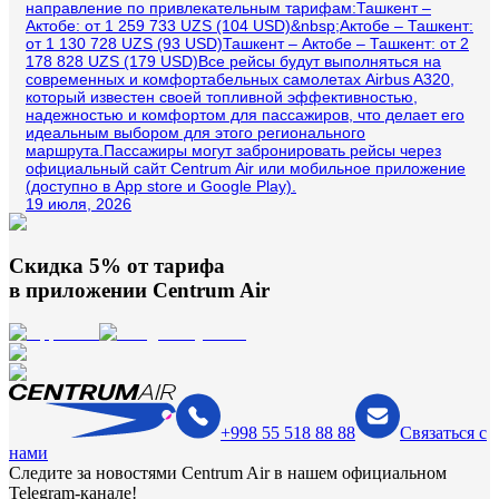
направление по привлекательным тарифам:Ташкент –
Актобе: от 1 259 733 UZS (104 USD)&nbsp;Актобе – Ташкент:
от 1 130 728 UZS (93 USD)Ташкент – Актобе – Ташкент: от 2
178 828 UZS (179 USD)Все рейсы будут выполняться на
современных и комфортабельных самолетах Airbus A320,
который известен своей топливной эффективностью,
надежностью и комфортом для пассажиров, что делает его
идеальным выбором для этого регионального
маршрута.Пассажиры могут забронировать рейсы через
официальный сайт Centrum Air или мобильное приложение
(доступно в App store и Google Play).
19 июля, 2026
Скидка 5% от тарифа
в приложении
Centrum Air
+998 55 518 88 88
Связаться с
нами
Следите за новостями Centrum Air в нашем официальном
Telegram-канале!