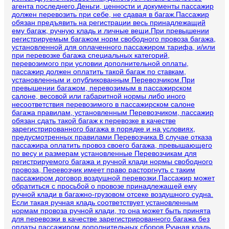
агента последнего.Деньги, ценности и документы пассажир
должен перевозить при себе, не сдавая в багаж.Пассажир
обязан предъявить на регистрации весь принадлежащий
ему багаж, ручную кладь и личные вещи.При превышении
регистрируемым багажом норм свободного провоза багажа,
установленной для оплаченного пассажиром тарифа, и/или
при перевозке багажа специальных категорий,
перевозимого при условии дополнительной оплаты,
пассажир должен оплатить такой багаж по ставкам,
установленным и опубликованным Перевозчиком.При
превышении багажом, перевозимым в пассажирском
салоне, весовой или габаритной нормы либо иного
несоответствия перевозимого в пассажирском салоне
багажа правилам, установленным Перевозчиком, пассажир
обязан сдать такой багаж к перевозке в качестве
зарегистрированного багажа в порядке и на условиях,
предусмотренных правилами Перевозчика.В случае отказа
пассажира оплатить провоз своего багажа, превышающего
по весу и размерам установленные Перевозчикам для
регистрируемого багажа и ручной клади нормы свободного
провоза, Перевозчик имеет право расторгнуть с таким
пассажиром договор воздушной перевозки.Пассажир может
обратиться с просьбой о провозе принадлежащей ему
ручной клади в багажно-грузовом отсеке воздушного судна.
Если такая ручная кладь соответствует установленным
нормам провоза ручной клади, то она может быть принята
для перевозки в качестве зарегистрированного багажа без
оплаты пассажиром дополнительных сборов.Ручная кладь,