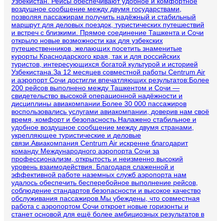
Узбекистан. Рейсы обеспечивают удобное и комфортное
воздушное сообщение между двумя государствами,
позволяя пассажирам получить надёжный и стабильный
маршрут для деловых поездок, туристических путешествий
и встреч с близкими. Прямое соединение Ташкента и Сочи
открыло новые возможности как для узбекских
путешественников, желающих посетить знаменитые
курорты Краснодарского края, так и для российских
туристов, интересующихся богатой культурой и историей
Узбекистана.За 12 месяцев совместной работы Centrum Air
и аэропорт Сочи достигли впечатляющих результатов:Более
200 рейсов выполнено между Ташкентом и Сочи —
свидетельство высокой операционной надёжности и
дисциплины авиакомпании.Более 30 000 пассажиров
воспользовались услугами авиакомпании, доверив нам своё
время, комфорт и безопасность.Налажено стабильное и
удобное воздушное сообщение между двумя странами,
укрепляющее туристические и деловые
связи.Авиакомпания Centrum Air искренне благодарит
команду Международного аэропорта Сочи за
профессионализм, открытость и неизменно высокий
уровень взаимодействия. Благодаря слаженной и
эффективной работе наземных служб аэропорта нам
удалось обеспечить бесперебойное выполнение рейсов,
соблюдение стандартов безопасности и высокое качество
обслуживания пассажиров.Мы убеждены, что совместная
работа с аэропортом Сочи откроет новые горизонты и
станет основой для ещё более амбициозных результатов в