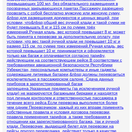
превышающих 100 мл, без обязательного размещения в
прозрачных закрывающихся пакетах.Пассажиру разрешено
провозить с собой бесплатно мужскую или женскую сумку,
&nbsp;для размещения документов и ценных вещей, при
условии, что&nbsp;общий вес ручной клади и такой сумки не
будет превышать 8 кг и 115 см по сумме трёх
измерений.Ручная кладь, вес которой превышает 8 кг. может
быть принята к перевозке за дополнительную оплату, при
условии, что вес такой ручной клади не превышает 10 кг и
размер 115 см. по сумме трех измерений.Ручная кладь, вес
которой превышает 10 кг. принимается и оформляется
только как багаж и оплачивается согласно тарифу,
действующем на соответствующем рейсе.В соответствии с
требованиями авиационной безопасности Республики
Узбекистан, персональные компьютеры и иные гаджеты,
содержащие литиевые батареи,&nbsp;должны перевозиться
исключительно в пассажирском салоне. Сдача данных
приборов в зарегистрированный багаж
запрещена.Указанные предметы (за исключением ручной
клади) не маркируются багажными бирками и находятся
под личным контролем и ответственностью пассажира в
течение всего рейса.Если перевозка выполняется более
чем одним Перевозчиком, каждый из них вправе применять
собственные правила и условия договора перевозки,
правила применения тарифов, а также требования в
отношении как зарегистрированного багажа, так и ручной
клади. Перевозчик, выдающий билет для перевозки на
рейсы другого перевозчика, действует только в качестве