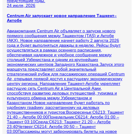
предстоящие годы.
24 июля, 2026
Centrum Air запускает новое направление Ташкент–
Актобе
Авиакомпания Centrum Air объявляет о запуске нового
прямого сообщения между Ташкентом (TAS) и Актобе
(AKX). Новое направление начнет работу 2 августа 2026
года и будет выполняться дважды в неделю. Рейсы будут
осуществляться в рамках осеннего расписания,
обеспечивая надежное и удобное сообщение между
столицей Узбекистана и одним из крупнейших
экономических центров Западного Казахстана.Запуск этого
маршрута представляет собой значительный
стратегический рубеж для пассажирских операций Centrum
Air, открывая прямой доступ к растущему экономическому
центру региона. Направление Ташкент-Актобе укрепляет
растущую сеть Centrum Air в Центральной Азии,
способствуя развитию деловых путешествий, туризма и
культурного обмена между Узбекистаном и
Казахстаном.Новое направление будет работать по
удобному графику, рассчитанному на деловых
путешественников и туристов:Воскресенье:C6213: Ташкент
21:40 – Актобе 00:00Понедельник:C6214: Актобе 01:00 –
Ташкент 03:10Среда:C6213: Ташкент 21:20 – Актобе
23:40Четверг:C6214: Актобе 00:50 – Ташкент
03:00Пассажиры могут забронировать билеты на новое