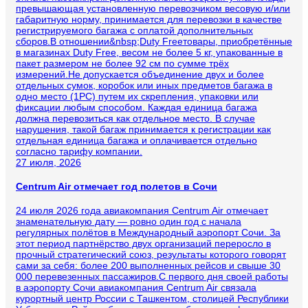
превышающая установленную перевозчиком весовую и/или
габаритную норму, принимается для перевозки в качестве
регистрируемого багажа с оплатой дополнительных
сборов.В отношении&nbsp;Duty Freeтовары, приобретённые
в магазинах Duty Free, весом не более 5 кг, упакованные в
пакет размером не более 92 см по сумме трёх
измерений.Не допускается объединение двух и более
отдельных сумок, коробок или иных предметов багажа в
одно место (1PC) путем их скрепления, упаковки или
фиксации любым способом. Каждая единица багажа
должна перевозиться как отдельное место. В случае
нарушения, такой багаж принимается к регистрации как
отдельная единица багажа и оплачивается отдельно
согласно тарифу компании.
27 июля, 2026
Centrum Air отмечает год полетов в Сочи
24 июля 2026 года авиакомпания Centrum Air отмечает
знаменательную дату — ровно один год с начала
регулярных полётов в Международный аэропорт Сочи. За
этот период партнёрство двух организаций переросло в
прочный стратегический союз, результаты которого говорят
сами за себя: более 200 выполненных рейсов и свыше 30
000 перевезенных пассажиров.С первого дня своей работы
в аэропорту Сочи авиакомпания Centrum Air связала
курортный центр России с Ташкентом, столицей Республики