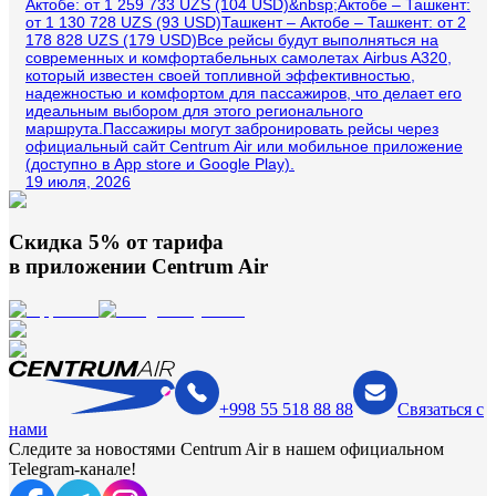
Актобе: от 1 259 733 UZS (104 USD)&nbsp;Актобе – Ташкент:
от 1 130 728 UZS (93 USD)Ташкент – Актобе – Ташкент: от 2
178 828 UZS (179 USD)Все рейсы будут выполняться на
современных и комфортабельных самолетах Airbus A320,
который известен своей топливной эффективностью,
надежностью и комфортом для пассажиров, что делает его
идеальным выбором для этого регионального
маршрута.Пассажиры могут забронировать рейсы через
официальный сайт Centrum Air или мобильное приложение
(доступно в App store и Google Play).
19 июля, 2026
Скидка 5% от тарифа
в приложении
Centrum Air
+998 55 518 88 88
Связаться с
нами
Следите за новостями Centrum Air в нашем официальном
Telegram-канале!