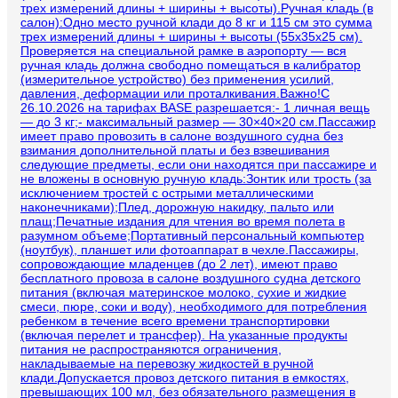
трех измерений длины + ширины + высоты).Ручная кладь (в
салон):Одно место ручной клади до 8 кг и 115 см это сумма
трех измерений длины + ширины + высоты (55х35х25 см).
Проверяется на специальной рамке в аэропорту — вся
ручная кладь должна свободно помещаться в калибратор
(измерительное устройство) без применения усилий,
давления, деформации или проталкивания.Важно!С
26.10.2026 на тарифах BASE разрешается:- 1 личная вещь
— до 3 кг;- максимальный размер — 30×40×20 см.Пассажир
имеет право провозить в салоне воздушного судна без
взимания дополнительной платы и без взвешивания
следующие предметы, если они находятся при пассажире и
не вложены в основную ручную кладь:Зонтик или трость (за
исключением тростей с острыми металлическими
наконечниками);Плед, дорожную накидку, пальто или
плащ;Печатные издания для чтения во время полета в
разумном объеме;Портативный персональный компьютер
(ноутбук), планшет или фотоаппарат в чехле.Пассажиры,
сопровождающие младенцев (до 2 лет), имеют право
бесплатного провоза в салоне воздушного судна детского
питания (включая материнское молоко, сухие и жидкие
смеси, пюре, соки и воду), необходимого для потребления
ребенком в течение всего времени транспортировки
(включая перелет и трансфер). На указанные продукты
питания не распространяются ограничения,
накладываемые на перевозку жидкостей в ручной
клади.Допускается провоз детского питания в емкостях,
превышающих 100 мл, без обязательного размещения в