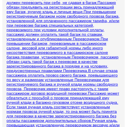
должен перевозить при себе, не сдавая в багаж.Пассажир
обязан предъявить на регистрации весь принадлежащий
ему багаж, ручную кладь и личные вещи.При превышении
регистрируемым багажом норм свободного провоза багажа,
установленной для оплаченного пассажиром тарифа, и/или
при перевозке багажа специальных категорий,
перевозимого при условии дополнительной оплаты,
пассажир должен оплатить такой багаж по ставкам,
установленным и опубликованным Перевозчиком.При
превышении багажом, перевозимым в пассажирском
салоне, весовой или габаритной нормы либо иного
несоответствия перевозимого в пассажирском салоне
багажа правилам, установленным Перевозчиком, пассажир
обязан сдать такой багаж к перевозке в качестве
зарегистрированного багажа в порядке и на условиях,
предусмотренных правилами Перевозчика.В случае отказа
пассажира оплатить провоз своего багажа, превышающего
по весу и размерам установленные Перевозчикам для
регистрируемого багажа и ручной клади нормы свободного
провоза, Перевозчик имеет право расторгнуть с таким
пассажиром договор воздушной перевозки.Пассажир может
обратиться с просьбой о провозе принадлежащей ему
ручной клади в багажно-грузовом отсеке воздушного судна.
Если такая ручная кладь соответствует установленным
нормам провоза ручной клади, то она может быть принята
для перевозки в качестве зарегистрированного багажа без
оплаты пассажиром дополнительных сборов.Ручная кладь,
превышающая установленную перевозчиком весовую и/или