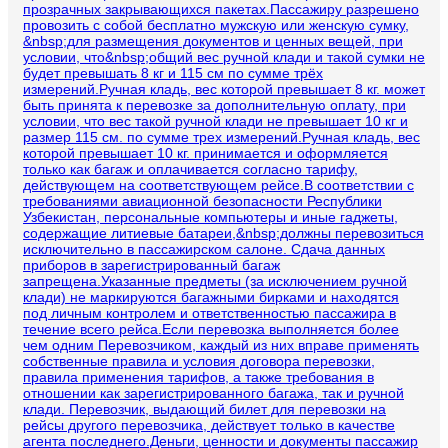
прозрачных закрывающихся пакетах.Пассажиру разрешено
провозить с собой бесплатно мужскую или женскую сумку,
&nbsp;для размещения документов и ценных вещей, при
условии, что&nbsp;общий вес ручной клади и такой сумки не
будет превышать 8 кг и 115 см по сумме трёх
измерений.Ручная кладь, вес которой превышает 8 кг. может
быть принята к перевозке за дополнительную оплату, при
условии, что вес такой ручной клади не превышает 10 кг и
размер 115 см. по сумме трех измерений.Ручная кладь, вес
которой превышает 10 кг. принимается и оформляется
только как багаж и оплачивается согласно тарифу,
действующем на соответствующем рейсе.В соответствии с
требованиями авиационной безопасности Республики
Узбекистан, персональные компьютеры и иные гаджеты,
содержащие литиевые батареи,&nbsp;должны перевозиться
исключительно в пассажирском салоне. Сдача данных
приборов в зарегистрированный багаж
запрещена.Указанные предметы (за исключением ручной
клади) не маркируются багажными бирками и находятся
под личным контролем и ответственностью пассажира в
течение всего рейса.Если перевозка выполняется более
чем одним Перевозчиком, каждый из них вправе применять
собственные правила и условия договора перевозки,
правила применения тарифов, а также требования в
отношении как зарегистрированного багажа, так и ручной
клади. Перевозчик, выдающий билет для перевозки на
рейсы другого перевозчика, действует только в качестве
агента последнего.Деньги, ценности и документы пассажир