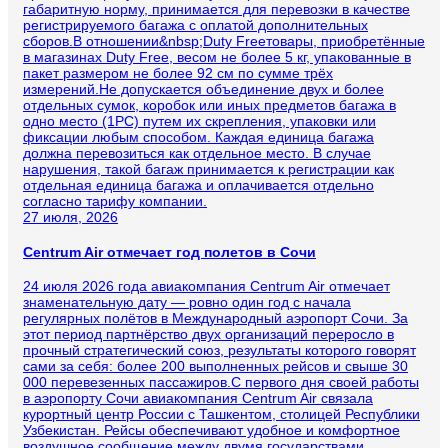
габаритную норму, принимается для перевозки в качестве
регистрируемого багажа с оплатой дополнительных
сборов.В отношении&nbsp;Duty Freeтовары, приобретённые
в магазинах Duty Free, весом не более 5 кг, упакованные в
пакет размером не более 92 см по сумме трёх
измерений.Не допускается объединение двух и более
отдельных сумок, коробок или иных предметов багажа в
одно место (1PC) путем их скрепления, упаковки или
фиксации любым способом. Каждая единица багажа
должна перевозиться как отдельное место. В случае
нарушения, такой багаж принимается к регистрации как
отдельная единица багажа и оплачивается отдельно
согласно тарифу компании.
27 июля, 2026
Centrum Air отмечает год полетов в Сочи
24 июля 2026 года авиакомпания Centrum Air отмечает
знаменательную дату — ровно один год с начала
регулярных полётов в Международный аэропорт Сочи. За
этот период партнёрство двух организаций переросло в
прочный стратегический союз, результаты которого говорят
сами за себя: более 200 выполненных рейсов и свыше 30
000 перевезенных пассажиров.С первого дня своей работы
в аэропорту Сочи авиакомпания Centrum Air связала
курортный центр России с Ташкентом, столицей Республики
Узбекистан. Рейсы обеспечивают удобное и комфортное
воздушное сообщение между двумя государствами,