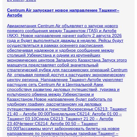
Centrum Air запускает новое направление Ташкент–
Актобе
Авиакомпания Centrum Air объявляет о запуске нового
прямого сообщения между Ташкентом (TAS) и Актобе
(AKX). Новое направление начнет работу 2 августа 2026
года и будет выполняться дважды в неделю. Рейсы будут
осуществляться в рамках осеннего расписания,
обеспечивая надежное и удобное сообщение между
столицей Узбекистана и одним из крупнейших
экономических центров Западного Казахстана.Запуск этого
маршрута представляет собой значительный
стратегический рубеж для пассажирских операций Centrum
Air, открывая прямой доступ к растущему экономическому
центру региона. Направление Ташкент-Актобе укрепляет
растущую сеть Centrum Air в Центральной Азии,
способствуя развитию деловых путешествий, туризма и
культурного обмена между Узбекистаном и
Казахстаном.Новое направление будет работать по
удобному графику, рассчитанному на деловых
путешественников и туристов:Воскресенье:C6213: Ташкент
21:40 – Актобе 00:00Понедельник:C6214: Актобе 01:00 –
Ташкент 03:10Среда:C6213: Ташкент 21:20 – Актобе
23:40Четверг:C6214: Актобе 00:50 – Ташкент
03:00Пассажиры могут забронировать билеты на новое
направление по привлекательным тарифам:Ташкент –