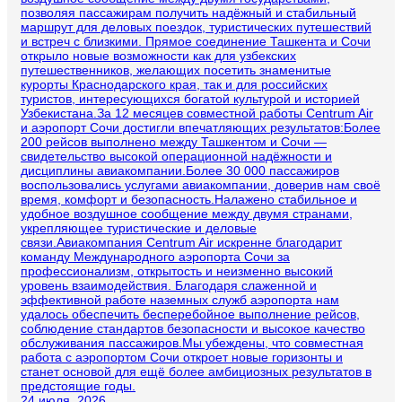
позволяя пассажирам получить надёжный и стабильный
маршрут для деловых поездок, туристических путешествий
и встреч с близкими. Прямое соединение Ташкента и Сочи
открыло новые возможности как для узбекских
путешественников, желающих посетить знаменитые
курорты Краснодарского края, так и для российских
туристов, интересующихся богатой культурой и историей
Узбекистана.За 12 месяцев совместной работы Centrum Air
и аэропорт Сочи достигли впечатляющих результатов:Более
200 рейсов выполнено между Ташкентом и Сочи —
свидетельство высокой операционной надёжности и
дисциплины авиакомпании.Более 30 000 пассажиров
воспользовались услугами авиакомпании, доверив нам своё
время, комфорт и безопасность.Налажено стабильное и
удобное воздушное сообщение между двумя странами,
укрепляющее туристические и деловые
связи.Авиакомпания Centrum Air искренне благодарит
команду Международного аэропорта Сочи за
профессионализм, открытость и неизменно высокий
уровень взаимодействия. Благодаря слаженной и
эффективной работе наземных служб аэропорта нам
удалось обеспечить бесперебойное выполнение рейсов,
соблюдение стандартов безопасности и высокое качество
обслуживания пассажиров.Мы убеждены, что совместная
работа с аэропортом Сочи откроет новые горизонты и
станет основой для ещё более амбициозных результатов в
предстоящие годы.
24 июля, 2026