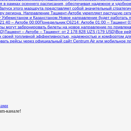
я в рамках осеннего расписания, обеспечивая надежное и удобно
апуск этого маршрута представляет собой значительный стратегич
ру региона. Направление Ташкент-Актобе укрепляет растущую сеть 
у Узбекистаном и Казахстаном.Новое направление будет работать 
21:40 – Актобе 00:00Понедельник:C6214: Актобе 01:00 – Ташкент 0
иры могут забронировать билеты на новое направление по привлек
SD)Ташкент – Актобе – Ташкент: от 2 178 828 UZS (179 USD)Все ре
ен своей топливной эффективностью, надежностью и комфортом дл
ать рейсы через официальный сайт Centrum Air или мобильное прил
нами
am-канале!