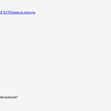
в
FAQ
Правила въезда
am-канале!