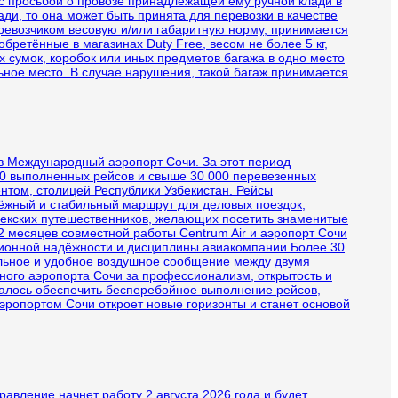
 с просьбой о провозе принадлежащей ему ручной клади в
ди, то она может быть принята для перевозки в качестве
евозчиком весовую и/или габаритную норму, принимается
бретённые в магазинах Duty Free, весом не более 5 кг,
 сумок, коробок или иных предметов багажа в одно место
ьное место. В случае нарушения, такой багаж принимается
 в Международный аэропорт Сочи. За этот период
200 выполненных рейсов и свыше 30 000 перевезенных
нтом, столицей Республики Узбекистан. Рейсы
ёжный и стабильный маршрут для деловых поездок,
збекских путешественников, желающих посетить знаменитые
12 месяцев совместной работы Centrum Air и аэропорт Сочи
ционной надёжности и дисциплины авиакомпании.Более 30
ильное и удобное воздушное сообщение между двумя
ного аэропорта Сочи за профессионализм, открытость и
алось обеспечить бесперебойное выполнение рейсов,
эропортом Сочи откроет новые горизонты и станет основой
авление начнет работу 2 августа 2026 года и будет