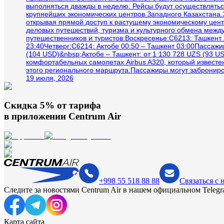
выполняться дважды в неделю. Рейсы будут осуществлятьс
крупнейших экономических центров Западного Казахстана.З
открывая прямой доступ к растущему экономическому цент
деловых путешествий, туризма и культурного обмена межд
путешественников и туристов:Воскресенье:C6213: Ташкент 
23:40Четверг:C6214: Актобе 00:50 – Ташкент 03:00Пассаж
(104 USD)&nbsp;Актобе – Ташкент: от 1 130 728 UZS (93 U
комфортабельных самолетах Airbus A320, который извест
этого регионального маршрута.Пассажиры могут заброниров
19 июля, 2026
Скидка 5% от тарифа
в приложении
Centrum Air
+998 55 518 88 88
Связаться с 
Следите за новостями Centrum Air в нашем официальном Telegr
Карта сайта