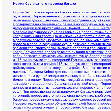
Норма бесплатного провоза багажа
Норма бесплатного провоза багажа зависит от класса тар
отделение):Определенное количество зарегистрированных су
измерений длины + ширины + высоты).Ручная кладь (в сало
Проверяется на специальной рамке в аэропорту — вся руч
деформации или проталкивания.Важно!С 26.10.2026 на та
в салоне воздушного судна без взимания дополнительной 
кладь:Зонтик или трость (за исключением тростей с остры
в разумном объеме;Портативный персональный компьютер 
провоза в салоне воздушного судна детского питания (вклю
времени транспортировки (включая перелет и трансфер). 
клади.Допускается провоз детского питания в емкостях, 
собой бесплатно мужскую или женскую сумку, &nbsp;для ра
и 115 см по сумме трёх измерений.Ручная кладь, вес котор
превышает 10 кг и размер 115 см. по сумме трех измерений
действующем на соответствующем рейсе.В соответствии с
литиевые батареи,&nbsp;должны перевозиться исключител
исключением ручной клади) не маркируются багажными бир
более чем одним Перевозчиком, каждый из них вправе при
как зарегистрированного багажа, так и ручной клади. Пере
ценности и документы пассажир должен перевозить при се
вещи.При превышении регистрируемым багажом норм свобо
категорий, перевозимого при условии дополнительной опл
багажом, перевозимым в пассажирском салоне, весовой ил
Перевозчиком, пассажир обязан сдать такой багаж к перев
отказа пассажира оплатить провоз своего багажа, превыш