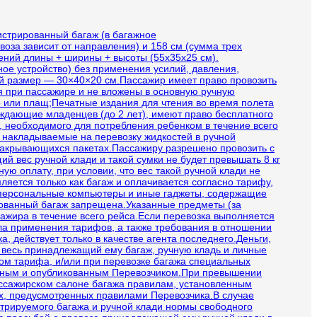
истрированный багаж (в багажное
воза зависит от направления) и 158 см (сумма трех
рений длины + ширины + высоты (55х35х25 см).
ое устройство) без применения усилий, давления,
ый размер — 30×40×20 см.Пассажир имеет право провозить
я при пассажире и не вложены в основную ручную
о или плащ;Печатные издания для чтения во время полета
ждающие младенцев (до 2 лет), имеют право бесплатного
), необходимого для потребления ребенком в течение всего
 накладываемые на перевозку жидкостей в ручной
 закрывающихся пакетах.Пассажиру разрешено провозить с
й вес ручной клади и такой сумки не будет превышать 8 кг
ую оплату, при условии, что вес такой ручной клади не
ляется только как багаж и оплачивается согласно тарифу,
 персональные компьютеры и иные гаджеты, содержащие
рованный багаж запрещена.Указанные предметы (за
ажира в течение всего рейса.Если перевозка выполняется
ла применения тарифов, а также требования в отношении
, действует только в качестве агента последнего.Деньги,
и весь принадлежащий ему багаж, ручную кладь и личные
м тарифа, и/или при перевозке багажа специальных
ленным и опубликованным Перевозчиком.При превышении
ассажирском салоне багажа правилам, установленным
иях, предусмотренных правилами Перевозчика.В случае
стрируемого багажа и ручной клади нормы свободного