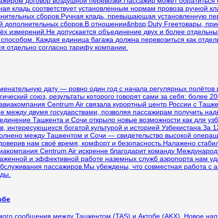
ссажиром договор воздушной перевозки.Пассажир может обратиться
чная кладь соответствует установленным нормам провоза ручной кла
лнительных сборов.Ручная кладь, превышающая установленную пер
ой дополнительных сборов.В отношении&nbsp;Duty Freeтовары, прио
рёх измерений.Не допускается объединение двух и более отдельных
 способом. Каждая единица багажа должна перевозиться как отдел
ся отдельно согласно тарифу компании.
аменательную дату — ровно один год с начала регулярных полётов
гический союз, результаты которого говорят сами за себя: более 
авиакомпания Centrum Air связала курортный центр России с Ташке
 между двумя государствами, позволяя пассажирам получить над
соединение Ташкента и Сочи открыло новые возможности как для у
ов, интересующихся богатой культурой и историей Узбекистана.За 
полнено между Ташкентом и Сочи — свидетельство высокой опера
 доверив нам своё время, комфорт и безопасность.Налажено стаб
иакомпания Centrum Air искренне благодарит команду Международ
лаженной и эффективной работе наземных служб аэропорта нам уд
обслуживания пассажиров.Мы убеждены, что совместная работа с а
ды.
обе
мого сообщения между Ташкентом (TAS) и Актобе (AKX). Новое напр