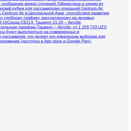
е сообщение между столицей Узбекистана и одним из
еский рубеж для пассажирских операций Centrum Air,
Centrum Air в Центральной Азии, способствуя развитию
по удобному графику, рассчитанному на деловых
3:10Среда:C6213: Ташкент 21:20 – Актобе
ательным тарифам:Ташкент – Актобе: от 1 259 733 UZS
йсы будут выполняться на современных и
я пассажиров, что делает его идеальным выбором для
ожение (доступно в App store и Google Play).