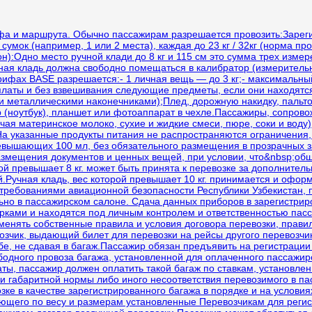
ифа и маршрута. Обычно пассажирам разрешается провозить:Зарег
мок (например, 1 или 2 места), каждая до 23 кг / 32кг (норма про
н):Одно место ручной клади до 8 кг и 115 см это сумма трех изме
ная кладь должна свободно помещаться в калибратор (измерительн
рифах BASE разрешается:- 1 личная вещь — до 3 кг;- максимальн
платы и без взвешивания следующие предметы, если они находятс
ми металлическими наконечниками);Плед, дорожную накидку, пальт
(ноутбук), планшет или фотоаппарат в чехле.Пассажиры, сопрово
чая материнское молоко, сухие и жидкие смеси, пюре, соки и воду
На указанные продукты питания не распространяются ограничения,
превышающих 100 мл, без обязательного размещения в прозрачных
змещения документов и ценных вещей, при условии, что&nbsp;общи
ой превышает 8 кг. может быть принята к перевозке за дополнительн
.Ручная кладь, вес которой превышает 10 кг. принимается и оформ
 требованиями авиационной безопасности Республики Узбекистан,
ьно в пассажирском салоне. Сдача данных приборов в зарегистри
ками и находятся под личным контролем и ответственностью пасс
менять собственные правила и условия договора перевозки, прави
возчик, выдающий билет для перевозки на рейсы другого перевозчика
бе, не сдавая в багаж.Пассажир обязан предъявить на регистраци
дного провоза багажа, установленной для оплаченного пассажиро
аты, пассажир должен оплатить такой багаж по ставкам, установ
и габаритной нормы либо иного несоответствия перевозимого в п
озке в качестве зарегистрированного багажа в порядке и на услов
ающего по весу и размерам установленные Перевозчикам для реги