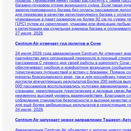
провоза, Перевозчик имеет право расторгнуть с таким па
багажно-грузовом отсеке воздушного судна. Если такая ру
зарегистрированного багажа без оплаты пассажиром допо
для перевозки в качестве регистрируемого багажа с оплат
упакованные в пакет размером не более 92 см по сумме т
(1PC) путем их скрепления, упаковки или фиксации любым
к регистрации как отдельная единица багажа и оплачивает
27 июля, 2026
Centrum Air отмечает год полетов в Сочи
24 июля 2026 года авиакомпания Centrum Air отмечает зн
партнёрство двух организаций переросло в прочный страте
пассажиров.С первого дня своей работы в аэропорту Сочи 
обеспечивают удобное и комфортное воздушное сообщение
туристических путешествий и встреч с близкими. Прямое 
курорты Краснодарского края, так и для российских турист
достигли впечатляющих результатов:Более 200 рейсов вы
000 пассажиров воспользовались услугами авиакомпании,
странами, укрепляющее туристические и деловые связи.Ав
неизменно высокий уровень взаимодействия. Благодаря с
соблюдение стандартов безопасности и высокое качество 
для ещё более амбициозных результатов в предстоящие го
24 июля, 2026
Centrum Air запускает новое направление Ташкент–Акт
Авиакомпания Centrum Air объявляет о запуске нового пря