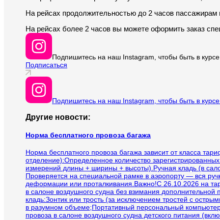
На рейсах продолжительностью до 2 часов пассажирам 
На рейсах более 2 часов вы можете оформить заказ спе
Подпишитесь на наш Instagram, чтобы быть в курсе
Подписаться
Подпишитесь на наш Instagram, чтобы быть в курсе
Другие новости:
Норма бесплатного провоза багажа
Норма бесплатного провоза багажа зависит от класса тар
отделение):Определенное количество зарегистрированных су
измерений длины + ширины + высоты).Ручная кладь (в сало
Проверяется на специальной рамке в аэропорту — вся руч
деформации или проталкивания.Важно!С 26.10.2026 на та
в салоне воздушного судна без взимания дополнительной 
кладь:Зонтик или трость (за исключением тростей с остры
в разумном объеме;Портативный персональный компьютер 
провоза в салоне воздушного судна детского питания (вклю