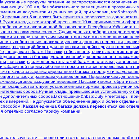
На указанные продукты питания не распространяются ограничения,
превышающих 100 мл, без обязательного размещения в прозрачных
змещения документов и ценных вещей, при условии, что&nbsp;общи
ой превышает 8 кг. может быть принята к перевозке за дополнительн
.Ручная кладь, вес которой превышает 10 кг. принимается и оформ
 требованиями авиационной безопасности Республики Узбекистан,
ьно в пассажирском салоне. Сдача данных приборов в зарегистри
ками и находятся под личным контролем и ответственностью пасс
менять собственные правила и условия договора перевозки, прави
возчик, выдающий билет для перевозки на рейсы другого перевозчика
бе, не сдавая в багаж.Пассажир обязан предъявить на регистраци
дного провоза багажа, установленной для оплаченного пассажиро
аты, пассажир должен оплатить такой багаж по ставкам, установ
и габаритной нормы либо иного несоответствия перевозимого в п
озке в качестве зарегистрированного багажа в порядке и на услов
ающего по весу и размерам установленные Перевозчикам для реги
ссажиром договор воздушной перевозки.Пассажир может обратиться
чная кладь соответствует установленным нормам провоза ручной кла
лнительных сборов.Ручная кладь, превышающая установленную пер
ой дополнительных сборов.В отношении&nbsp;Duty Freeтовары, прио
рёх измерений.Не допускается объединение двух и более отдельных
 способом. Каждая единица багажа должна перевозиться как отдел
ся отдельно согласно тарифу компании.
аменательную дату — ровно один год с начала регулярных полётов