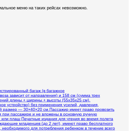
иальное меню на таких рейсах невозможно.
истрированный багаж (в багажное
воза зависит от направления) и 158 см (сумма трех
рений длины + ширины + высоты (55х35х25 см).
ое устройство) без применения усилий, давления,
ый размер — 30×40×20 см.Пассажир имеет право провозить
я при пассажире и не вложены в основную ручную
о или плащ;Печатные издания для чтения во время полета
ждающие младенцев (до 2 лет), имеют право бесплатного
), необходимого для потребления ребенком в течение всего