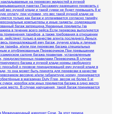
 накладываемые на перевозку жидкостей в ручной
 закрывающихся пакетах.Пассажиру разрешено провозить с
й вес ручной клади и такой сумки не будет превышать 8 кг
ую оплату, при условии, что вес такой ручной клади не
ляется только как багаж и оплачивается согласно тарифу,
 персональные компьютеры и иные гаджеты, содержащие
рованный багаж запрещена.Указанные предметы (за
ажира в течение всего рейса.Если перевозка выполняется
ла применения тарифов, а также требования в отношении
, действует только в качестве агента последнего.Деньги,
и весь принадлежащий ему багаж, ручную кладь и личные
м тарифа, и/или при перевозке багажа специальных
ленным и опубликованным Перевозчиком.При превышении
ассажирском салоне багажа правилам, установленным
иях, предусмотренных правилами Перевозчика.В случае
стрируемого багажа и ручной клади нормы свободного
 с просьбой о провозе принадлежащей ему ручной клади в
ди, то она может быть принята для перевозки в качестве
евозчиком весовую и/или габаритную норму, принимается
бретённые в магазинах Duty Free, весом не более 5 кг,
 сумок, коробок или иных предметов багажа в одно место
ьное место. В случае нарушения, такой багаж принимается
 в Международный аэропорт Сочи. За этот период