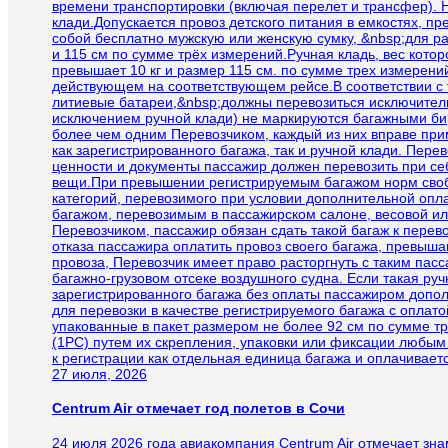
времени транспортировки (включая перелет и трансфер). 
клади.Допускается провоз детского питания в емкостях, 
собой бесплатно мужскую или женскую сумку, &nbsp;для ра
и 115 см по сумме трёх измерений.Ручная кладь, вес котор
превышает 10 кг и размер 115 см. по сумме трех измерений
действующем на соответствующем рейсе.В соответствии с
литиевые батареи,&nbsp;должны перевозиться исключител
исключением ручной клади) не маркируются багажными бир
более чем одним Перевозчиком, каждый из них вправе при
как зарегистрированного багажа, так и ручной клади. Пере
ценности и документы пассажир должен перевозить при се
вещи.При превышении регистрируемым багажом норм свобо
категорий, перевозимого при условии дополнительной опл
багажом, перевозимым в пассажирском салоне, весовой ил
Перевозчиком, пассажир обязан сдать такой багаж к перев
отказа пассажира оплатить провоз своего багажа, превыш
провоза, Перевозчик имеет право расторгнуть с таким па
багажно-грузовом отсеке воздушного судна. Если такая ру
зарегистрированного багажа без оплаты пассажиром допо
для перевозки в качестве регистрируемого багажа с оплат
упакованные в пакет размером не более 92 см по сумме т
(1PC) путем их скрепления, упаковки или фиксации любым
к регистрации как отдельная единица багажа и оплачивает
27 июля, 2026
Centrum Air отмечает год полетов в Сочи
24 июля 2026 года авиакомпания Centrum Air отмечает зн