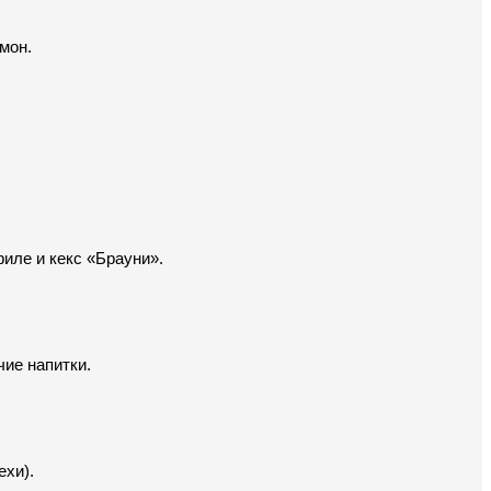
мон.
иле и кекс «Брауни».
чие напитки.
ехи).