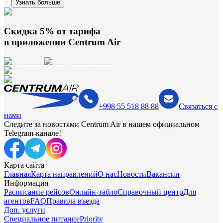
Узнать больше
Скидка 5% от тарифа
в приложении
Centrum Air
+998 55 518 88 88
Связаться с
нами
Следите за новостями Centrum Air в нашем официальном
Telegram-канале!
Карта сайта
Главная
Карта направлений
О нас
Новости
Вакансии
Информация
Расписание рейсов
Онлайн-табло
Справочный центр
Для
агентов
FAQ
Правила въезда
Доп. услуги
Специальное питание
Priority