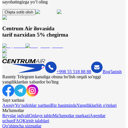
sayohatingizga yo‘l oling
Chipta sotib olish
Centrum Air
ilovasida
tarif narxidan 5% chegirma
+998 55 518 88 88
Bog'lanish
Rasmiy Telegram kanaliga obuna bo'lish orqali so'nggi
yangiliklardan xabardor bo'ling
Sayt xaritasi
Asosiy
Yo‘nalishlar xaritasi
Biz haqimizda
Yangiliklar
Ish o'rinlari
Ma'lumotlar
Reyslar jadvali
Onlayn tablo
Ma'lumotlar markazi
Agentlar
uchun
FAQ
Kirish talablari
Qo'shimcha xizmatlar