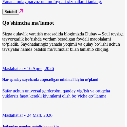
Yanada qulay parvoz uchun foydali xizmatlarni tanlang.
Batafsil
Qo'shimcha ma'lumot
Sizga qulaylik yaratish maqsadida blogimizda Dubay – Seul reysiga
tayyorgarlik ko‘rishda yordam beradigan foydali maqolalarni
to‘pladik. Sayohatlaringiz yanada yoqimli va qulay bo‘lishi uchun
tavsiyalar hamda batafsil ma’lumotlar bilan tanishib chiqing.
Maslahatlar •
16 Aprel, 2026
Har qanday sayohatda asqotadigan minimal kiyim to‘plami
Safar uchun universal garderobni qanday yig‘ish va ortiqcha
yuklarsiz faqat kerakli kiyimlarni olish bo‘yicha qo‘llanma
Maslahatlar •
24 Mart, 2026
Jetlagdan qanday qutulish mumkin