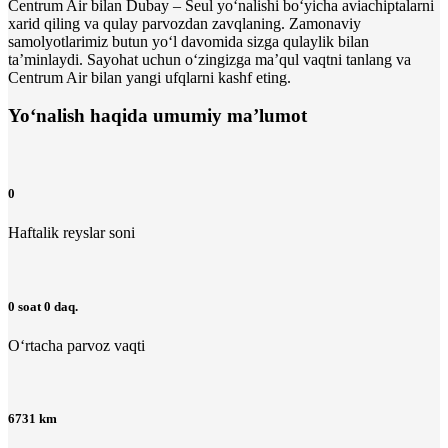
Centrum Air bilan Dubay – Seul yo‘nalishi bo‘yicha aviachiptalarni
xarid qiling va qulay parvozdan zavqlaning. Zamonaviy
samolyotlarimiz butun yo‘l davomida sizga qulaylik bilan
ta’minlaydi. Sayohat uchun o‘zingizga maʼqul vaqtni tanlang va
Centrum Air bilan yangi ufqlarni kashf eting.
Yo‘nalish haqida umumiy ma’lumot
0
Haftalik reyslar soni
0 soat 0 daq.
O‘rtacha parvoz vaqti
6731 km