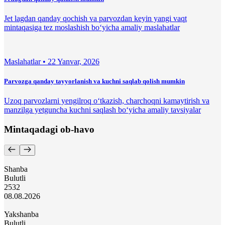
Jet lagdan qanday qochish va parvozdan keyin yangi vaqt
mintaqasiga tez moslashish bo‘yicha amaliy maslahatlar
Maslahatlar •
22 Yanvar, 2026
Parvozga qanday tayyorlanish va kuchni saqlab qolish mumkin
Uzoq parvozlarni yengilroq o‘tkazish, charchoqni kamaytirish va
manzilga yetguncha kuchni saqlash bo‘yicha amaliy tavsiyalar
Mintaqadagi ob-havo
Shanba
Bulutli
25
32
08.08.2026
Yakshanba
Bulutli