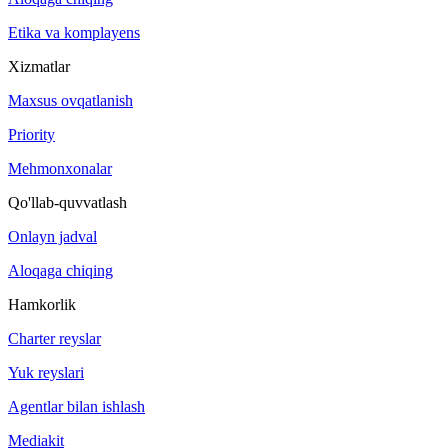
Etika va komplayens
Xizmatlar
Maxsus ovqatlanish
Priority
Mehmonxonalar
Qo'llab-quvvatlash
Onlayn jadval
Aloqaga chiqing
Hamkorlik
Charter reyslar
Yuk reyslari
Agentlar bilan ishlash
Mediakit