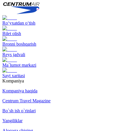
Ro‘yxatdan o‘tish
Bilet olish
Bronni boshqarish
Reys jadvali
Ma`lumot markazi
Sayt xaritasi
Kompaniya
Kompaniya haqida
Centrum Travel Magazine
Bo`sh ish o`rinlari
Yangiliklar
Aloqaga chiqing