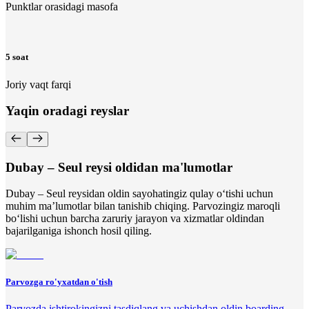
Punktlar orasidagi masofa
5 soat
Joriy vaqt farqi
Yaqin oradagi reyslar
Dubay – Seul reysi oldidan ma'lumotlar
Dubay – Seul reysidan oldin sayohatingiz qulay o‘tishi uchun
muhim ma’lumotlar bilan tanishib chiqing. Parvozingiz maroqli
bo‘lishi uchun barcha zaruriy jarayon va xizmatlar oldindan
bajarilganiga ishonch hosil qiling.
Parvozga ro'yxatdan o'tish
Parvozda ishtirokingizni tasdiqlang va uchishdan oldin boarding