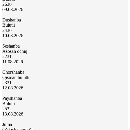
26
30
09.08.2026
Dushanba
Bulutli
24
30
10.08.2026
Seshanba
Asosan ochiq
22
31
11.08.2026
Chorshanba
Qisman bulutli
23
31
12.08.2026
Payshanba
Bulutli
25
32
13.08.2026
Juma
O‘rtacha yomg‘ir