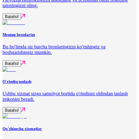
taloningizni oling.
Batafsil
Mening bronlarim
Bu bo'limda siz barcha bronlaringizni ko'rishingiz va
boshqarishingiz mumkin.
Batafsil
O'rindiq tanlash
Ushbu xizmat sizga samolyot bortida o'rindiqni oldindan tanlash
imkonini beradi.
Batafsil
Qo'shimcha xizmatlar