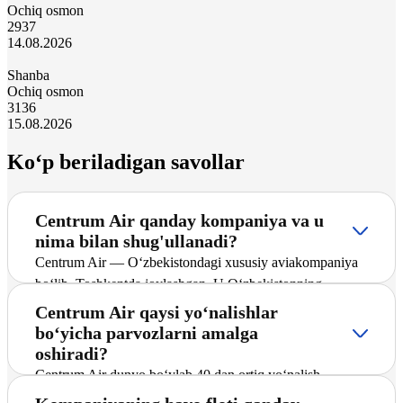
Ochiq osmon
29
37
14.08.2026
Shanba
Ochiq osmon
31
36
15.08.2026
Ko‘p beriladigan savollar
Centrum Air qanday kompaniya va u
nima bilan shug'ullanadi?
Centrum Air — O‘zbekistondagi xususiy aviakompaniya
bo‘lib, Toshkentda joylashgan. U O‘zbekistonning
yetakchi tashuvchilaridan biri hisoblanadi hamda
Centrum Air qaysi yo‘nalishlar
yo‘lovchilarga xalqaro va ichki yo‘nalishlar bo‘yicha,
bo‘yicha parvozlarni amalga
jumladan Samara – Sharm al-Shayk yo‘nalishida
oshiradi?
muntazam va charter reyslarni taklif etadi. Kompaniya
Centrum Air dunyo bo‘ylab 40 dan ortiq yo‘nalish
marshrutlar tarmog‘ini faol kengaytirmoqda, yangi
bo‘yicha reyslarni amalga oshiradi. Ularning asosiylari