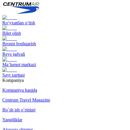
Ro‘yxatdan o‘tish
Bilet olish
Bronni boshqarish
Reys jadvali
Ma`lumot markazi
Sayt xaritasi
Kompaniya
Kompaniya haqida
Centrum Travel Magazine
Bo`sh ish o`rinlari
Yangiliklar
Aloqaga chiqing