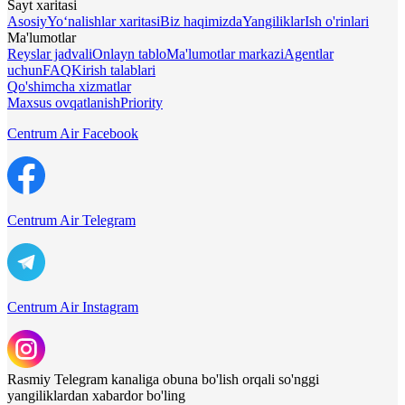
Sayt xaritasi
Asosiy
Yo‘nalishlar xaritasi
Biz haqimizda
Yangiliklar
Ish o'rinlari
Ma'lumotlar
Reyslar jadvali
Onlayn tablo
Ma'lumotlar markazi
Agentlar
uchun
FAQ
Kirish talablari
Qo'shimcha xizmatlar
Maxsus ovqatlanish
Priority
Centrum Air Facebook
Centrum Air Telegram
Centrum Air Instagram
Rasmiy Telegram kanaliga obuna bo'lish orqali so'nggi
yangiliklardan xabardor bo'ling