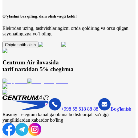
O‘ylashni bas qiling, dam olish vaqti keldi!
Elektrdan uzing, tashvishlaringizni ortda qoldiring va orzu qilgan
sayohatingizga yo‘l oling
Chipta sotib olish
Centrum Air
ilovasida
tarif narxidan 5% chegirma
+998 55 518 88 88
Bog'lanish
Rasmiy Telegram kanaliga obuna bo'lish orqali so'nggi
yangiliklardan xabardor bo'ling