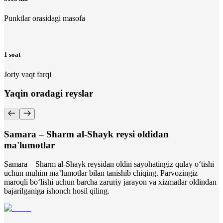
Punktlar orasidagi masofa
1 soat
Joriy vaqt farqi
Yaqin oradagi reyslar
Samara – Sharm al-Shayk reysi oldidan
ma'lumotlar
Samara – Sharm al-Shayk reysidan oldin sayohatingiz qulay o‘tishi
uchun muhim ma’lumotlar bilan tanishib chiqing. Parvozingiz
maroqli bo‘lishi uchun barcha zaruriy jarayon va xizmatlar oldindan
bajarilganiga ishonch hosil qiling.