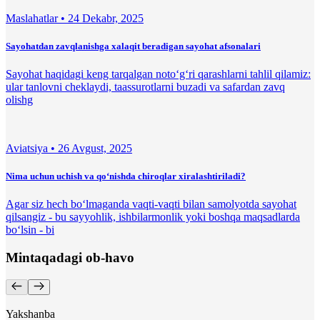
Maslahatlar •
24 Dekabr, 2025
Sayohatdan zavqlanishga xalaqit beradigan sayohat afsonalari
Sayohat haqidagi keng tarqalgan noto‘g‘ri qarashlarni tahlil qilamiz:
ular tanlovni cheklaydi, taassurotlarni buzadi va safardan zavq
olishg
Aviatsiya •
26 Avgust, 2025
Nima uchun uchish va qo‘nishda chiroqlar xiralashtiriladi?
Agar siz hech bo‘lmaganda vaqti-vaqti bilan samolyotda sayohat
qilsangiz - bu sayyohlik, ishbilarmonlik yoki boshqa maqsadlarda
bo‘lsin - bi
Mintaqadagi ob-havo
Yakshanba