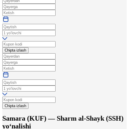
Chipta izlash
Chipta izlash
Samara
(
KUF
) —
Sharm al-Shayk
(
SSH
)
yo‘nalishi