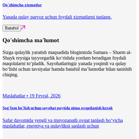
Qo'shimcha xizmatlar
Yanada qulay parvoz uchun foydali xizmatlarni tanlang.
Batafsil
Qo'shimcha ma'lumot
Sizga qulaylik yaratish maqsadida blogimizda Samara – Sharm al-
Shayk reysiga tayyorgarlik ko‘rishda yordam beradigan foydali
maqolalarni to‘pladik. Sayohatlaringiz yanada yoqimli va qulay
bo‘lishi uchun tavsiyalar hamda batafsil ma’lumotlar bilan tanishib
chiqing.
Maslahatlar •
19 Fevral, 2026
Sog'lom bo'lish uchun sayohat paytida nima ovqatlanish kerak
Safar davomida yengil va muvozanatli ovqat tanlash bo‘yicha
maslahatlar, energiya va qulaylikni saqlash uchun