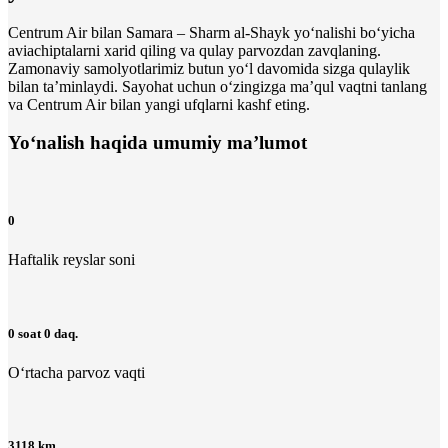
Centrum Air bilan Samara – Sharm al-Shayk yo‘nalishi bo‘yicha
aviachiptalarni xarid qiling va qulay parvozdan zavqlaning.
Zamonaviy samolyotlarimiz butun yo‘l davomida sizga qulaylik
bilan ta’minlaydi. Sayohat uchun o‘zingizga maʼqul vaqtni tanlang
va Centrum Air bilan yangi ufqlarni kashf eting.
Yo‘nalish haqida umumiy ma’lumot
0
Haftalik reyslar soni
0 soat 0 daq.
O‘rtacha parvoz vaqti
3118 km