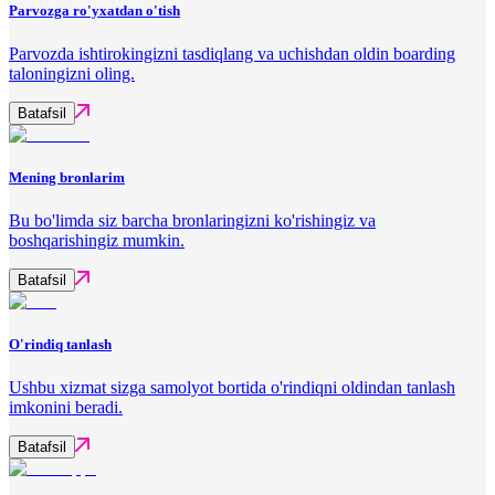
Parvozga ro'yxatdan o'tish
Parvozda ishtirokingizni tasdiqlang va uchishdan oldin boarding
taloningizni oling.
Batafsil
Mening bronlarim
Bu bo'limda siz barcha bronlaringizni ko'rishingiz va
boshqarishingiz mumkin.
Batafsil
O'rindiq tanlash
Ushbu xizmat sizga samolyot bortida o'rindiqni oldindan tanlash
imkonini beradi.
Batafsil