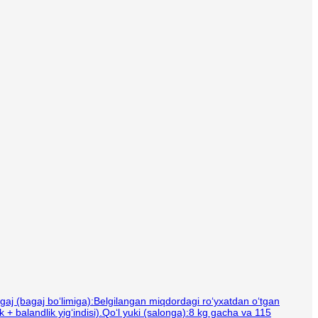
bagaj (bagaj bo‘limiga):Belgilangan miqdordagi ro‘yxatdan o‘tgan
k + balandlik yig‘indisi).Qo‘l yuki (salonga):8 kg gacha va 115