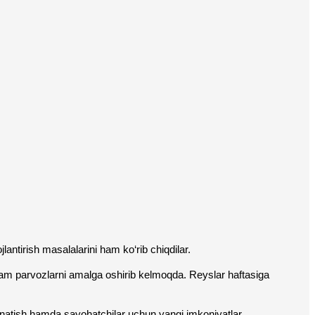
lantirish masalalarini ham ko‘rib chiqdilar.
am parvozlarni amalga oshirib kelmoqda. Reyslar haftasiga 
 o‘rnatish hamda sayohatchilar uchun yangi imkoniyatlar 