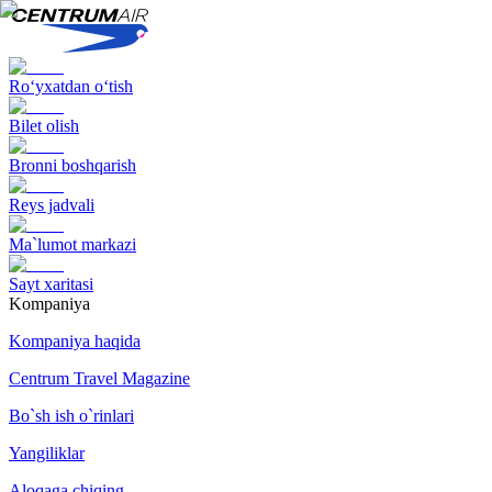
Ro‘yxatdan o‘tish
Bilet olish
Bronni boshqarish
Reys jadvali
Ma`lumot markazi
Sayt xaritasi
Kompaniya
Kompaniya haqida
Centrum Travel Magazine
Bo`sh ish o`rinlari
Yangiliklar
Aloqaga chiqing