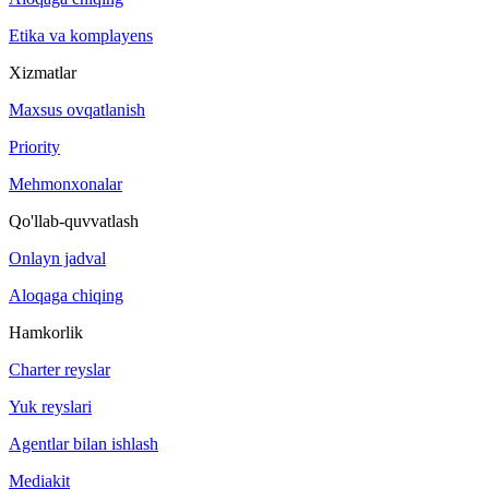
Etika va komplayens
Xizmatlar
Maxsus ovqatlanish
Priority
Mehmonxonalar
Qo'llab-quvvatlash
Onlayn jadval
Aloqaga chiqing
Hamkorlik
Charter reyslar
Yuk reyslari
Agentlar bilan ishlash
Mediakit