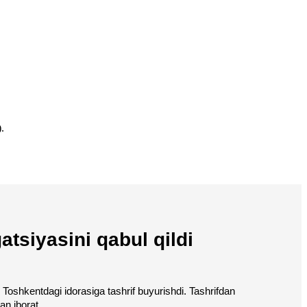
.
atsiyasini qabul qildi
 Toshkentdagi idorasiga tashrif buyurishdi. Tashrifdan 
n iborat.