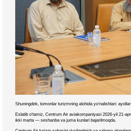
Shuningdek, tomonlar turizmning alohida yo‘nalishlari: ayollar g
Eslatib o‘tamiz, Centrum Air aviakompaniyasi 2026-yil 21-ap
ikki marta — seshanba va juma kunlari bajarilmoqda.
Centrum Air turizm sohasini rivojlantirish va xalqaro aloqalarn