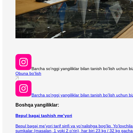
Barcha so'nggi yangiliklar bilan tanish bo'lish uchun 
Obuna bo'lish
Barcha so'nggi yangiliklar bilan tanish bo'lish uchun 
Boshqa yangiliklar:
Bepul bagaj tashish me’yori
Bepul bagaj me’yori tarif sinfi va yo‘nalishga bog‘liq. Yo‘lovc
sumkalar (masalan, 1 yoki 2 o‘rin), har biri 23 kg / 32 kg gacha