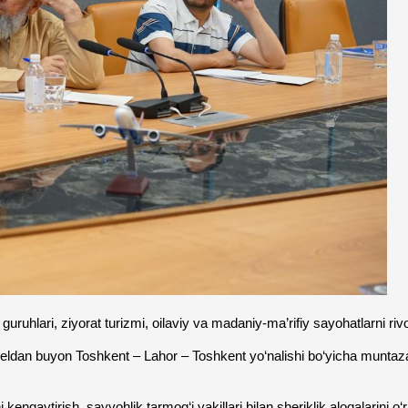
uruhlari, ziyorat turizmi, oilaviy va madaniy-ma’rifiy sayohatlarni rivoj
reldan buyon Toshkent – Lahor – Toshkent yo‘nalishi bo‘yicha muntaz
i kengaytirish, sayyohlik tarmog‘i vakillari bilan sheriklik aloqalarini