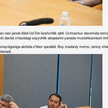
 raisi janob Abid Ud Din boshchilik qildi. Uchrashuv davomida tomonlar
 ikki davlat o‘rtasidagi sayyohlik aloqalarini yanada mustahkamlash im
borayotganiga alohida e’tibor qaratildi. Boy madaniy meros, tarixiy sh
blanadi. 