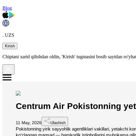
Blog
. UZS
Kirish
Chiptani xarid qilishdan oldin, 'Kirish' tugmasini bosib saytdan ro'yha
Centrum Air Pokistonning yeta
11 May, 2026
Ulashish
Pokistonning yirik sayyohlik agentliklari vakillari, yetakchi 
ko‘zlangan maqsad — hamkorlik istiqbollarini muhokama qili