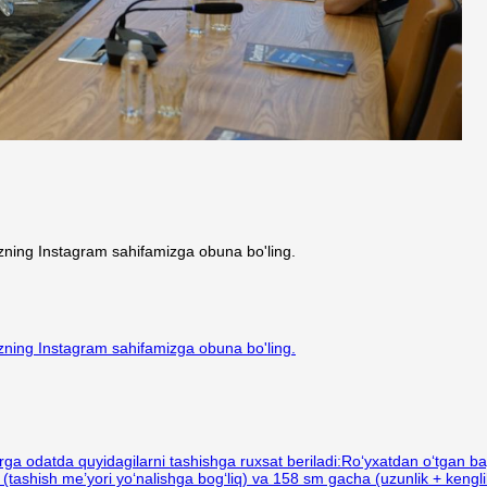
bizning Instagram sahifamizga obuna bo'ling.
bizning Instagram sahifamizga obuna bo'ling.
hilarga odatda quyidagilarni tashishga ruxsat beriladi:Ro‘yxatdan o‘tgan 
 (tashish me’yori yo‘nalishga bog‘liq) va 158 sm gacha (uzunlik + kengli