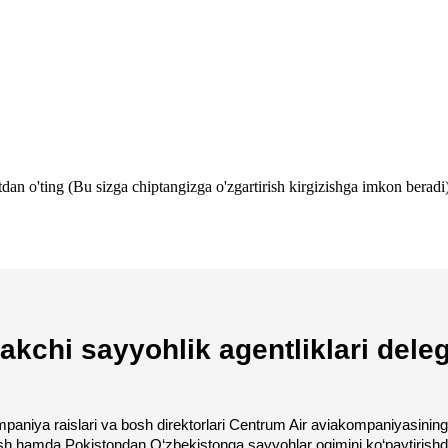
tdan o'ting (Bu sizga chiptangizga o'zgartirish kirgizishga imkon beradi)
kchi sayyohlik agentliklari deleg
kompaniya raislari va bosh direktorlari Centrum Air aviakompaniyasining
sh hamda Pokistondan O‘zbekistonga sayyohlar oqimini ko‘paytirishda