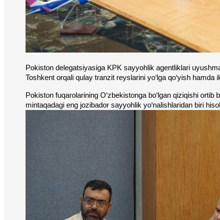
Pokiston delegatsiyasiga KPK sayyohlik agentliklari uyushmasi
Toshkent orqali qulay tranzit reyslarini yo‘lga qo‘yish hamda
Pokiston fuqarolarining O‘zbekistonga bo‘lgan qiziqishi ortib 
mintaqadagi eng jozibador sayyohlik yo‘nalishlaridan biri hiso