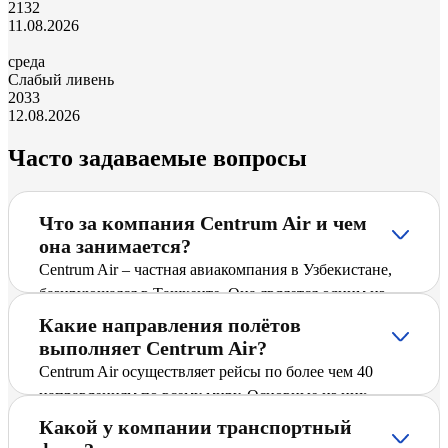
21
32
11.08.2026
среда
Слабый ливень
20
33
12.08.2026
Часто задаваемые вопросы
Что за компания Centrum Air и чем
она занимается?
Centrum Air – частная авиакомпания в Узбекистане,
базирующаяся в Ташкенте. Она является одним из
ведущих перевозчиков Узбекистана и предлагает
Какие направления полётов
пассажирам регулярные и чартерные рейсы по
выполняет Centrum Air?
международным и внутренним направлениям,
Centrum Air осуществляет рейсы по более чем 40
включая Лахор – Тбилиси. Компания активно
направлениям по всему миру. Основные из них
расширяет маршрутную сеть, вводит новые
включают крупные международные города и
Какой у компании транспортный
направления и стремится обеспечить безопасный и
популярные туристические направления. Детальное