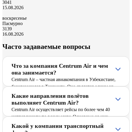
30
41
15.08.2026
воскресенье
Пасмурно
31
39
16.08.2026
Часто задаваемые вопросы
Что за компания Centrum Air и чем
она занимается?
Centrum Air – частная авиакомпания в Узбекистане,
базирующаяся в Ташкенте. Она является одним из
ведущих перевозчиков Узбекистана и предлагает
Какие направления полётов
пассажирам регулярные и чартерные рейсы по
выполняет Centrum Air?
международным и внутренним направлениям,
Centrum Air осуществляет рейсы по более чем 40
включая Тбилиси – Дубай. Компания активно
направлениям по всему миру. Основные из них
расширяет маршрутную сеть, вводит новые
включают крупные международные города и
Какой у компании транспортный
направления и стремится обеспечить безопасный и
популярные туристические направления. Детальное